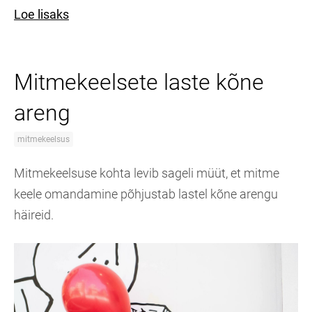
Loe lisaks
Mitmekeelsete laste kõne
areng
mitmekeelsus
Mitmekeelsuse kohta levib sageli müüt, et mitme
keele omandamine põhjustab lastel kõne arengu
häireid.