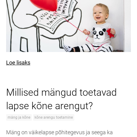
Loe lisaks
Millised mängud toetavad
lapse kõne arengut?
mäng ja kõne
kõne arengu toetamine
Mäng on väikelapse põhitegevus ja seega ka